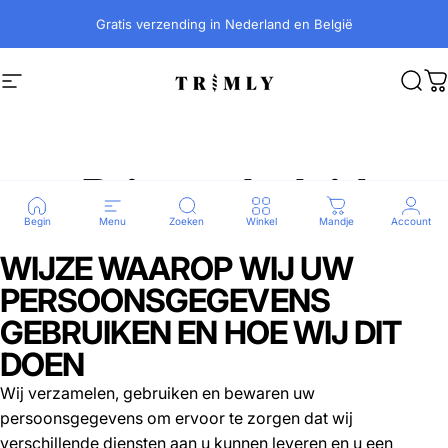
Ga naar inhoud
Gratis verzending in Nederland en België
Site navigatie
Trimly
Zoek
W
Privacy
beleid
Begin
Menu
Zoeken
Winkel
Mandje
Account
WIJZE WAAROP WIJ UW
PERSOONSGEGEVENS
GEBRUIKEN EN HOE WIJ DIT
DOEN
Wij verzamelen, gebruiken en bewaren uw
persoonsgegevens om ervoor te zorgen dat wij
verschillende diensten aan u kunnen leveren en u een