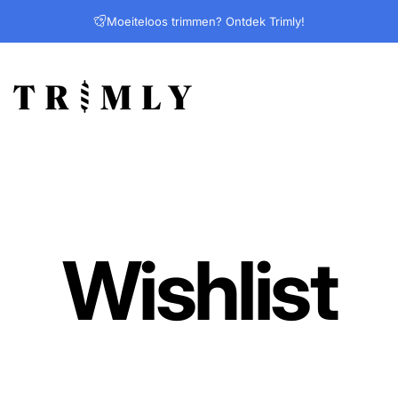
Moeiteloos trimmen? Ontdek Trimly!
Trimly
Wishlist