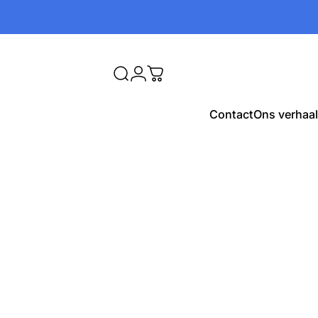
Zoekopdracht
Login
Winkelwagen
Contact
Ons verhaal
Contact
Ons verhaal