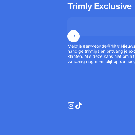
Trimly Exclusive
Voer uw e-mailadres in
Meld je aan voor de Trimly Nieuwsb
handige trimtips en ontvang je exc
klanten. Mis deze kans niet om alti
vandaag nog in en blijf op de hoo
Instagram
TikTok