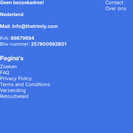
Geen bezoekadres!
Contact
Over ons
Nederland
Mail: Info@thetrimly.com
Kvk:
89879694
Btw-nummer:
257800992B01
Pagina's
Zoeken
FAQ
Privacy Policy
Terms and Conditions
Verzending
Retourbeleid
© 2023-2026 Trimly.